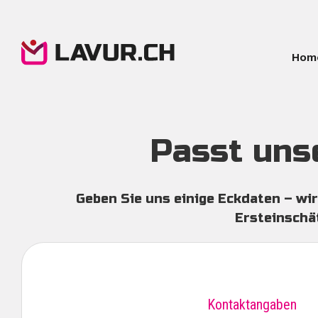
Direkt
zum
Inhalt
Hom
M
n
Passt uns
Geben Sie uns einige Eckdaten – wir
Ersteinschät
Kontaktangaben